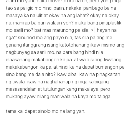
alam mo yung naka move-on ka na eh, pero yung mga
tao sa paligid mo hindi parin. nakaka-panibago ba na
masaya ka na ulit at okay na ang lahat? okay na okay
na. mahirap ba paniwalaan yon? muka bang pinaplastik
mo sarili mo? bat mas marunong pa sila. >:| hayan na
nga't sinunod mo ang payo nila, tas sila pa ang me
ganang itanggi ang isang katotohanang ikaw mismo ang
nagbunyag sa sarili mo. na para bang hindi nila
inaasahang makabangon ka pa. at wala silang tiwalang
makakabangon ka pa. at hindi ka na dapat bumangon pa.
sino bang me dala nito? ikaw diba. ikaw na pinagkaitan
ng tiwala. ikaw na naghahanap ng mga kaibigang
masasandalan at tutulungan kang makalaya. pero
mukang ayaw nilang maniwala na kaya mo talaga.
tama ka. dapat sinolo mo na lang yan.